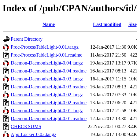
Index of /pub/CPAN/authors/i
Name
Last modified
Size
Parent Directory
Proc-ProcessTableLight-0.01.tar.gz
12-Jan-2017 11:30
9.0
Proc-ProcessTableLight-0.01.readme
11-Jan-2017 21:50
42
Daemon-DaemonizeLight-0.04.tar.gz
19-Jan-2017 13:17
9.7
Daemon-DaemonizeLight-0.04.readme
16-Jan-2017 08:13
42
Daemon-DaemonizeLight-0.03.tar.gz
16-Jan-2017 11:15
10
Daemon-DaemonizeLight-0.03.readme
16-Jan-2017 08:13
42
Daemon-DaemonizeLight-0.02.tar.gz
13-Jan-2017 07:33
10
Daemon-DaemonizeLight-0.02.readme
13-Jan-2017 06:20
42
Daemon-DaemonizeLight-0.01.tar.gz
12-Jan-2017 21:58
10
Daemon-DaemonizeLight-0.01.readme
12-Jan-2017 13:30
42
CHECKSUMS
22-Nov-2021 00:27
3.4
App-Locker-0.02.tar.gz
19-Jan-2017 13:00
9.4