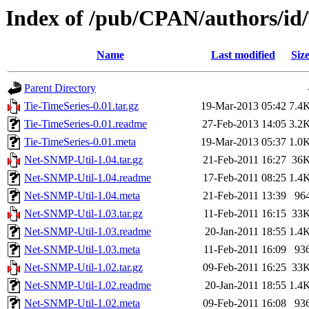
Index of /pub/CPAN/authors
Name
Last modified
Siz
Parent Directory
Tie-TimeSeries-0.01.tar.gz
19-Mar-2013 05:42
7.4
Tie-TimeSeries-0.01.readme
27-Feb-2013 14:05
3.2
Tie-TimeSeries-0.01.meta
19-Mar-2013 05:37
1.0
Net-SNMP-Util-1.04.tar.gz
21-Feb-2011 16:27
36
Net-SNMP-Util-1.04.readme
17-Feb-2011 08:25
1.4
Net-SNMP-Util-1.04.meta
21-Feb-2011 13:39
96
Net-SNMP-Util-1.03.tar.gz
11-Feb-2011 16:15
33
Net-SNMP-Util-1.03.readme
20-Jan-2011 18:55
1.4
Net-SNMP-Util-1.03.meta
11-Feb-2011 16:09
93
Net-SNMP-Util-1.02.tar.gz
09-Feb-2011 16:25
33
Net-SNMP-Util-1.02.readme
20-Jan-2011 18:55
1.4
Net-SNMP-Util-1.02.meta
09-Feb-2011 16:08
93